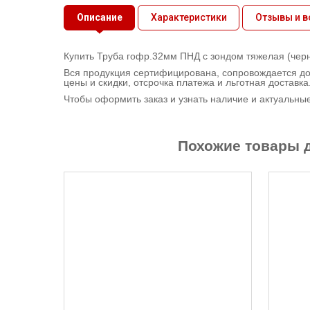
Контактная
Описание
Характеристики
Отзывы и 
информация
Купить Труба гофр.32мм ПНД с зондом тяжелая (черна
Вся продукция сертифицирована, сопровождается до
цены и скидки, отсрочка платежа и льготная доставка
Чтобы оформить заказ и узнать наличие и актуальны
Похожие товары д