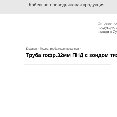
Кабельно-проводниковая продукция
Кабельно-
проводниковая
Оптовые по
продукция
продукции,
склада в Су
Электрика
Главная
»
Гофра, труба гофрированная
»
Сантехника
Труба гофр.32мм ПНД с зондом тяж
Рукава
Освещение
О
компании