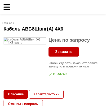
Кабельно-
проводниковая
продукция
Главная
»
Кабель АВБбШвнг(А) 4X6
Электрика
Цена по запросу
Сантехника
Заказать
Чтобы сделать заказ, отправьте
Рукава
заявку или позвоните нам
В наличии
Освещение
О
Описание
Характеристики
компании
Отзывы и вопросы