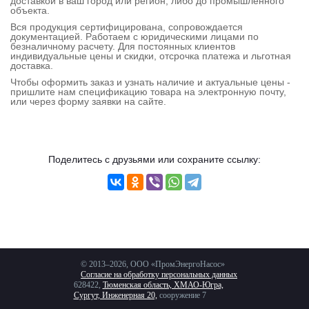
доставкой в ваш город или регион, либо до промышленного
Контактная
объекта.
Вся продукция сертифицирована, сопровождается
информация
документацией. Работаем с юридическими лицами по
безналичному расчету. Для постоянных клиентов
индивидуальные цены и скидки, отсрочка платежа и льготная
доставка.
Чтобы оформить заказ и узнать наличие и актуальные цены -
пришлите нам спецификацию товара на электронную почту,
или через форму заявки на сайте.
Поделитесь с друзьями или сохраните ссылку:
© 2013–2026, ООО «ПромЭнергоНасос»
Согласие на обработку персональных данных
628422,
Тюменская область, ХМАО-Югра,
Сургут, Инженерная 20,
сооружение 7