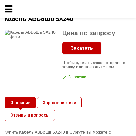
Главная
»
Кабель АВБбШв 5X240
Кабельно-
Кабель АВБбШв 5X240
проводниковая
продукция
Цена по запросу
Электрика
Заказать
Чтобы сделать заказ, отправьте
Сантехника
заявку или позвоните нам
В наличии
Рукава
Освещение
Описание
Характеристики
Отзывы и вопросы
О
компании
Купить Кабель АВБбШв 5X240 в Сургуте вы можете с