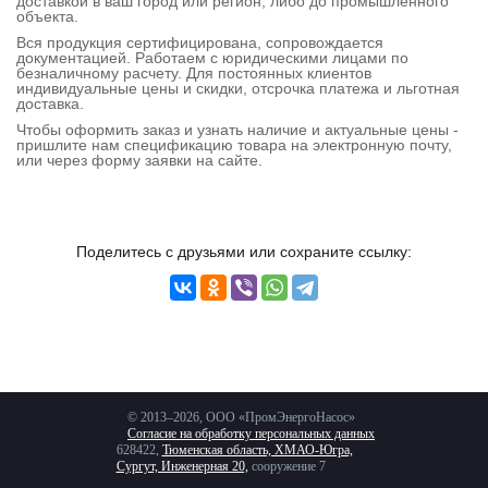
доставкой в ваш город или регион, либо до промышленного
Контактная
объекта.
Вся продукция сертифицирована, сопровождается
информация
документацией. Работаем с юридическими лицами по
безналичному расчету. Для постоянных клиентов
индивидуальные цены и скидки, отсрочка платежа и льготная
доставка.
Чтобы оформить заказ и узнать наличие и актуальные цены -
пришлите нам спецификацию товара на электронную почту,
или через форму заявки на сайте.
Поделитесь с друзьями или сохраните ссылку:
© 2013–2026, ООО «ПромЭнергоНасос»
Согласие на обработку персональных данных
628422,
Тюменская область, ХМАО-Югра,
Сургут, Инженерная 20,
сооружение 7