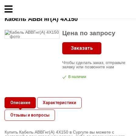
Главная
»
Кабель АВВГнг(А) 4X150
Кабельно-
Кабель АВВГнг(А) 4X150
проводниковая
продукция
Цена по запросу
Электрика
Заказать
Чтобы сделать заказ, отправьте
Сантехника
заявку или позвоните нам
В наличии
Рукава
Освещение
Описание
Характеристики
Отзывы и вопросы
О
компании
Купить Кабель АВВГнг(А) 4X150 в Сургуте вы можете с