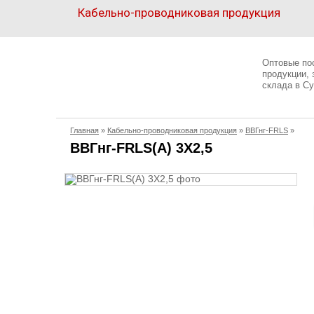
Кабельно-проводниковая продукция
Кабельно-
проводниковая
Оптовые по
продукция
продукции,
склада в Су
Электрика
Главная
»
Кабельно-проводниковая продукция
»
ВВГнг-FRLS
»
Сантехника
ВВГнг-FRLS(А) 3X2,5
Рукава
Освещение
О
компании