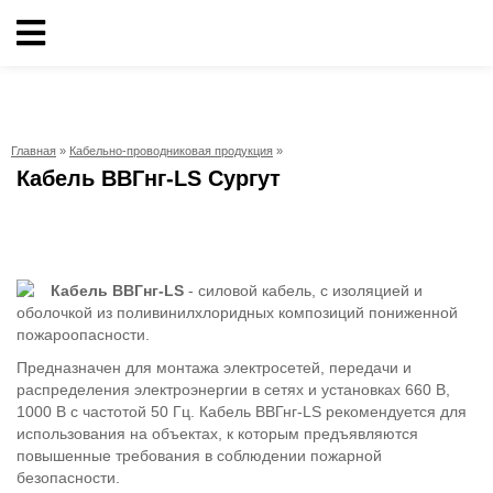
Главная
»
Кабельно-проводниковая продукция
»
Кабельно-
Кабель ВВГнг-LS Сургут
проводниковая
продукция
Электрика
Кабель ВВГнг-LS
- силовой кабель, с изоляцией и
оболочкой из поливинилхлоридных композиций пониженной
пожароопасности.
Сантехника
Предназначен для монтажа электросетей, передачи и
распределения электроэнергии в сетях и установках 660 В,
Рукава
1000 В с частотой 50 Гц. Кабель ВВГнг-LS рекомендуется для
использования на объектах, к которым предъявляются
повышенные требования в соблюдении пожарной
Освещение
безопасности.