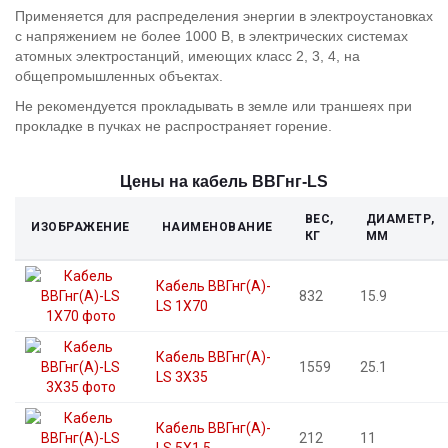
Применяется для распределения энергии в электроустановках
с напряжением не более 1000 В, в электрических системах
О
атомных электростанций, имеющих класс 2, 3, 4, на
компании
общепромышленных объектах.
Не рекомендуется прокладывать в земле или траншеях при
Контактная
прокладке в пучках не распространяет горение.
информация
Цены на кабель ВВГнг-LS
ВЕС,
ДИАМЕТР,
ИЗОБРАЖЕНИЕ
НАИМЕНОВАНИЕ
КГ
ММ
Кабель ВВГнг(А)-
832
15.9
LS 1X70
Кабель ВВГнг(А)-
1559
25.1
LS 3X35
Кабель ВВГнг(А)-
212
11