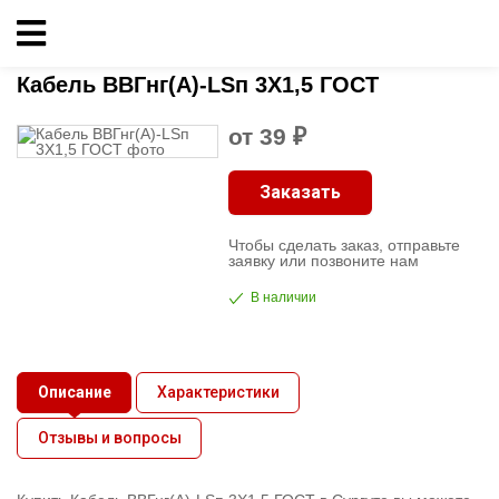
Главная
»
Кабельно-проводниковая продукция
»
ВВГнг-LS
»
Кабель ВВГнг(А)-LSп
3X1,5 ГОСТ
Кабельно-
Кабель ВВГнг(А)-LSп 3X1,5 ГОСТ
проводниковая
продукция
от 39 ₽
Электрика
Заказать
Чтобы сделать заказ, отправьте
Сантехника
заявку или позвоните нам
В наличии
Рукава
Освещение
Описание
Характеристики
О
Отзывы и вопросы
компании