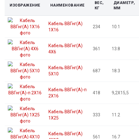
ВЕС,
ДИАМЕТР,
О
ИЗОБРАЖЕНИЕ
НАИМЕНОВАНИЕ
КГ
ММ
компании
Кабель ВВГнг(А)
234
10.1
1X16
Контактная
информация
Кабель ВВГнг(А)
361
13.8
4X6
Кабель ВВГнг(А)
687
18.3
5X10
Кабель ВВГнг(А)-п
418
9,2X15,5
2X16
Кабель ВВГнг(А)
333
11.2
1X25
Кабель ВВГнг(А)
561
16.7