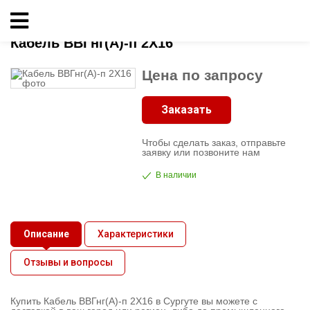
Главная
»
Кабельно-проводниковая продукция
»
ВВГнг
»
Кабель ВВГнг(А)-п 2X16
Кабельно-
Кабель ВВГнг(А)-п 2X16
проводниковая
Цена по запросу
продукция
Заказать
Электрика
Чтобы сделать заказ, отправьте
Сантехника
заявку или позвоните нам
В наличии
Рукава
Освещение
Описание
Характеристики
Отзывы и вопросы
О
компании
Купить Кабель ВВГнг(А)-п 2X16 в Сургуте вы можете с