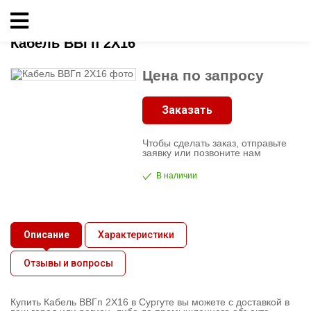
Главная
»
Кабельно-проводниковая продукция
»
ВВГ
»
Кабель ВВГп 2X16
Кабельно-
Кабель ВВГп 2X16
проводниковая
Цена по запросу
продукция
Заказать
Электрика
Чтобы сделать заказ, отправьте
Сантехника
заявку или позвоните нам
В наличии
Рукава
Освещение
Описание
Характеристики
Отзывы и вопросы
О
компании
Купить Кабель ВВГп 2X16 в Сургуте вы можете с доставкой в