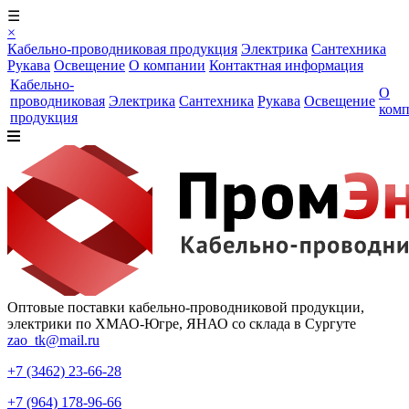
☰
×
Кабельно-проводниковая продукция
Электрика
Сантехника
Рукава
Освещение
О компании
Контактная информация
Кабельно-
О
проводниковая
Электрика
Сантехника
Рукава
Освещение
ком
продукция
Оптовые поставки кабельно-проводниковой продукции,
электрики по ХМАО-Югре, ЯНАО со склада в Сургуте
zao_tk@mail.ru
+7 (3462) 23-66-28
+7 (964) 178-96-66