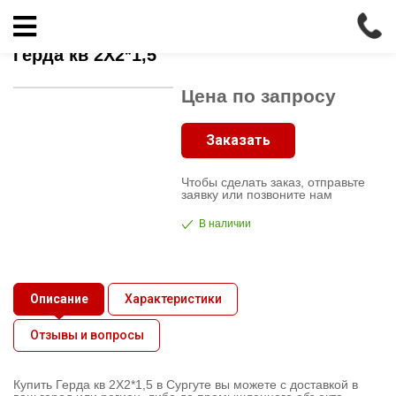
Главная
»
Герда кв 2X2*1,5
Кабельно-
Герда кв 2X2*1,5
проводниковая
продукция
Цена по запросу
Электрика
Заказать
Чтобы сделать заказ, отправьте
Сантехника
заявку или позвоните нам
В наличии
Рукава
Освещение
Описание
Характеристики
Отзывы и вопросы
О
компании
Купить Герда кв 2X2*1,5 в Сургуте вы можете с доставкой в