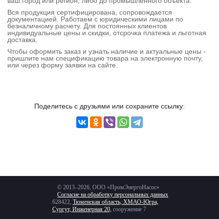
ваш город или регион, либо до промышленного объекта.
Контактная
Вся продукция сертифицирована, сопровождается
документацией. Работаем с юридическими лицами по
информация
безналичному расчету. Для постоянных клиентов
индивидуальные цены и скидки, отсрочка платежа и льготная
доставка.
Чтобы оформить заказ и узнать наличие и актуальные цены -
пришлите нам спецификацию товара на электронную почту,
или через форму заявки на сайте.
Поделитесь с друзьями или сохраните ссылку:
© 2013–2026, ООО «ПромЭнергоНасос»
Согласие на обработку персональных данных
628422,
Тюменская область, ХМАО-Югра,
Сургут, Инженерная 20,
сооружение 7