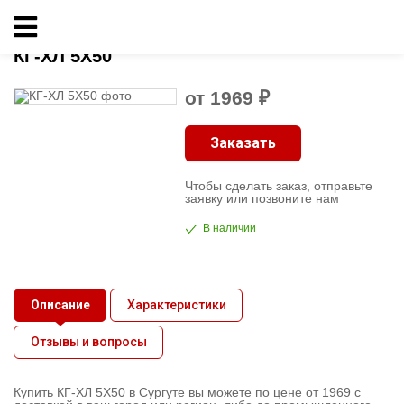
Главная
»
Кабельно-проводниковая продукция
»
КГ, КГ-ХЛ, РПШ
»
КГ-ХЛ 5X50
Кабельно-
КГ-ХЛ 5X50
проводниковая
от 1969 ₽
продукция
Заказать
Электрика
Чтобы сделать заказ, отправьте
Сантехника
заявку или позвоните нам
В наличии
Рукава
Освещение
Описание
Характеристики
Отзывы и вопросы
О
компании
Купить КГ-ХЛ 5X50 в Сургуте вы можете по цене от 1969 с