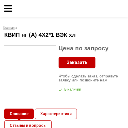
Кабельно-
проводниковая
продукция
Главная
»
КВИП нг (А) 4X2*1 ВЭК хл
Электрика
Цена по запросу
Сантехника
Заказать
Чтобы сделать заказ, отправьте
Рукава
заявку или позвоните нам
В наличии
Освещение
О
Описание
Характеристики
компании
Отзывы и вопросы