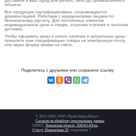
доставкой в ваш город или регион, либо до промышленного
Контактная
объекта.
Вся продукция сертифицирована, сопровождается
информация
документацией. Работаем с юридическими лицами по
безналичному расчету. Для постоянных клиентов
индивидуальные цены и скидки, отсрочка платежа и льготная
доставка.
Чтобы оформить заказ и узнать наличие и актуальные цены -
пришлите нам спецификацию товара на электронную почту,
или через форму заявки на сайте.
Поделитесь с друзьями или сохраните ссылку:
© 2013–2026, ООО «ПромЭнергоНасос»
Согласие на обработку персональных данных
628422,
Тюменская область, ХМАО-Югра,
Сургут, Инженерная 20,
сооружение 7