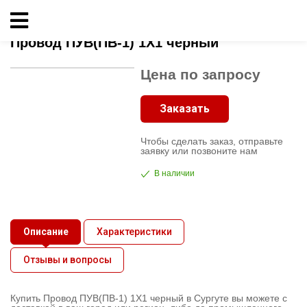
Главная
»
Провод ПУВ(ПВ-1) 1X1 черный
Кабельно-
Провод ПУВ(ПВ-1) 1X1 черный
проводниковая
продукция
Цена по запросу
Электрика
Заказать
Чтобы сделать заказ, отправьте
Сантехника
заявку или позвоните нам
В наличии
Рукава
Освещение
Описание
Характеристики
Отзывы и вопросы
О
компании
Купить Провод ПУВ(ПВ-1) 1X1 черный в Сургуте вы можете с