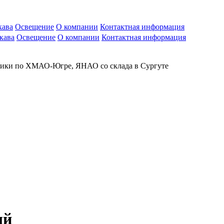
кава
Освещение
О компании
Контактная информация
кава
Освещение
О компании
Контактная информация
рики по ХМАО-Югре, ЯНАО со склада в Сургуте
ый