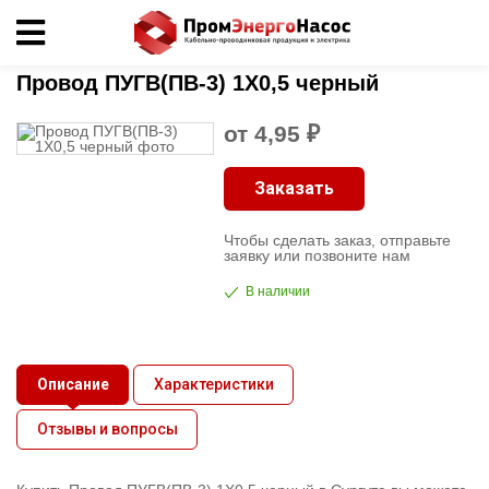
Главная
»
Кабельно-проводниковая продукция
»
ПУГВ
»
Провод ПУГВ(ПВ-3) 1X0,5
черный
Кабельно-
Провод ПУГВ(ПВ-3) 1X0,5 черный
проводниковая
продукция
от 4,95 ₽
Электрика
Заказать
Чтобы сделать заказ, отправьте
Сантехника
заявку или позвоните нам
В наличии
Рукава
Освещение
Описание
Характеристики
О
Отзывы и вопросы
компании