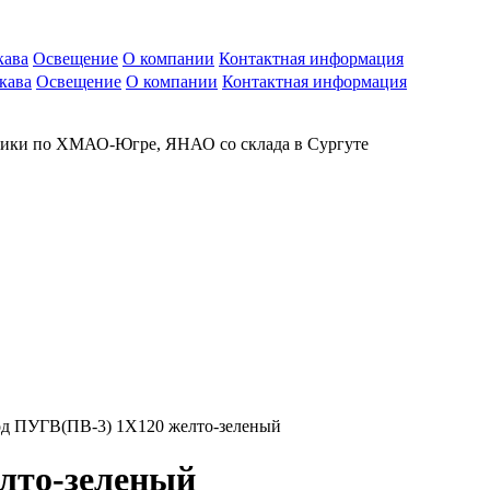
кава
Освещение
О компании
Контактная информация
кава
Освещение
О компании
Контактная информация
рики по ХМАО-Югре, ЯНАО со склада в Сургуте
д ПУГВ(ПВ-3) 1X120 желто-зеленый
лто-зеленый