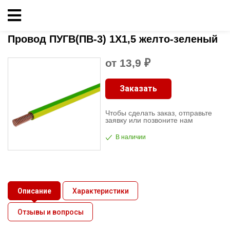
Главная
»
Кабельно-проводниковая продукция
»
ПУГВ
»
Провод ПУГВ(ПВ-3) 1X1,5
желто-зеленый
Кабельно-
Провод ПУГВ(ПВ-3) 1X1,5 желто-зеленый
проводниковая
продукция
от 13,9 ₽
Электрика
Заказать
Чтобы сделать заказ, отправьте
Сантехника
заявку или позвоните нам
В наличии
Рукава
Освещение
Описание
Характеристики
О
Отзывы и вопросы
компании