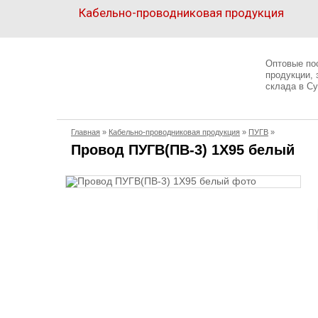
Кабельно-проводниковая продукция
Кабельно-
проводниковая
Оптовые по
продукция
продукции,
склада в Су
Электрика
Главная
»
Кабельно-проводниковая продукция
»
ПУГВ
»
Сантехника
Провод ПУГВ(ПВ-3) 1X95 белый
Рукава
Освещение
О
компании