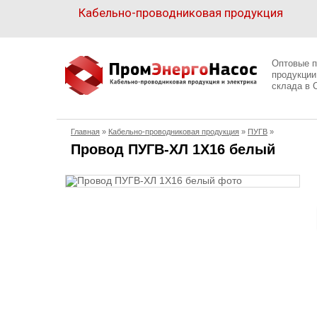
Кабельно-проводниковая продукция
Кабельно-
проводниковая
Оптовые п
продукция
продукции
склада в 
Электрика
Главная
»
Кабельно-проводниковая продукция
»
ПУГВ
»
Сантехника
Провод ПУГВ-ХЛ 1X16 белый
Рукава
Освещение
О
компании