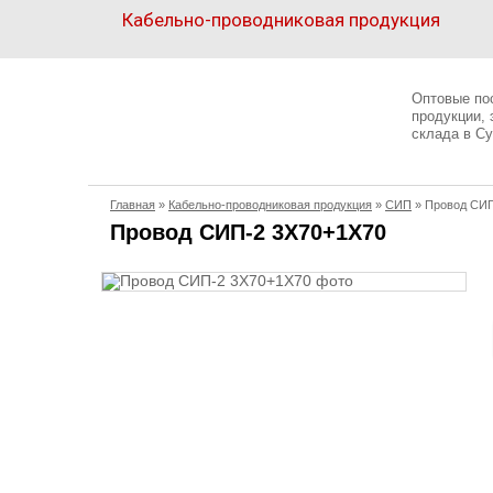
Кабельно-проводниковая продукция
Кабельно-
проводниковая
Оптовые по
продукция
продукции,
склада в Су
Электрика
Главная
»
Кабельно-проводниковая продукция
»
СИП
»
Провод СИП
Сантехника
Провод СИП-2 3X70+1X70
Рукава
Освещение
О
компании