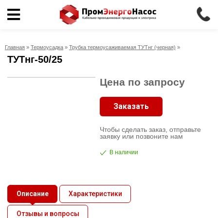
Кабельно-
проводниковая
Главная
»
Термоусадка
»
Трубка термоусаживаемая ТУТнг (черная)
»
продукция
ТУТнг-50/25
Электрика
Цена по запросу
Заказать
Сантехника
Чтобы сделать заказ, отправьте
Рукава
заявку или позвоните нам
В наличии
Освещение
О
Описание
Характеристики
компании
Отзывы и вопросы