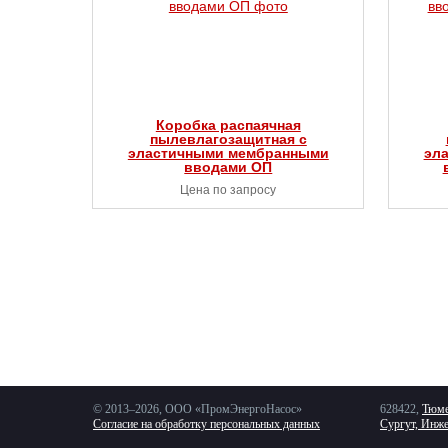
Коробка распаячная
пылевлагозащитная с
эластичными мембранными
эл
вводами ОП
Цена по запросу
© 2013–2026, ООО «ПромЭнергоНасос»
628422,
Тюме
Согласие на обработку персональных данных
Сургут, Инже