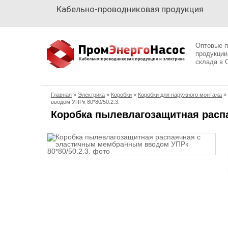
Кабельно-проводниковая продукция
Кабельно-
проводниковая
Оптовые п
продукция
продукции
склада в 
Электрика
Главная
»
Электрика
»
Коробки
»
Коробки для наружного монтажа
»
вводом УПРк 80*80/50.2.3.
Сантехника
Коробка пылевлагозащитная распа
Рукава
Освещение
О
компании