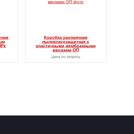
тная
Коробка распаячная
ым
пылевлагозащитная с
ПРк
эластичными мембранными
вводами ОП
Цена по запросу