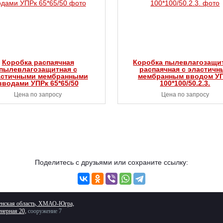
Коробка распаячная
Коробка пылевлагозащи
пылевлагозащитная с
распаячная с эластичн
астичными мембранными
мембранным вводом У
вводами УПРк 65*65/50
100*100/50.2.3.
Цена по запросу
Цена по запросу
Поделитесь с друзьями или сохраните ссылку:
нская область, ХМАО-Югра,
нерная 20,
сооружение 7