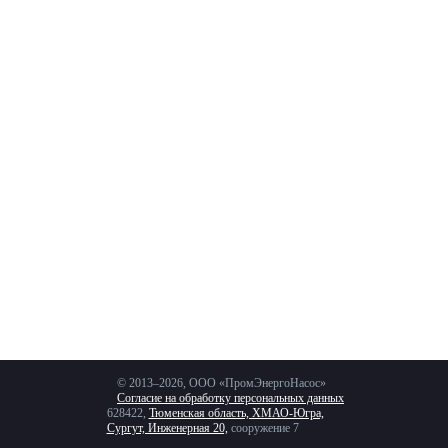
Контактная
информация
© 2013–2026, ООО «ПромЭнергоНасос»
Согласие на обработку персональных данных
628422,
Тюменская область, ХМАО-Югра,
Сургут, Инженерная 20,
сооружение 7