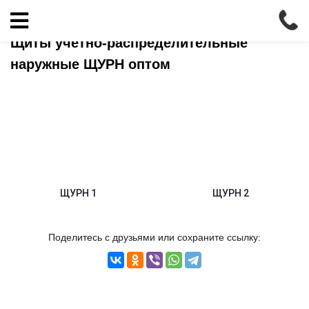
Главная
»
Электрика
»
Щиты
»
Щит учетно-распределительный наружный ЩУРН
Кабельно-
Щиты учетно-распределительные
проводниковая
наружные ЩУРН оптом
продукция
Электрика
Сантехника
Рукава
ЩУРН 1
ЩУРН 2
Освещение
Поделитесь с друзьями или сохраните ссылку:
О
компании